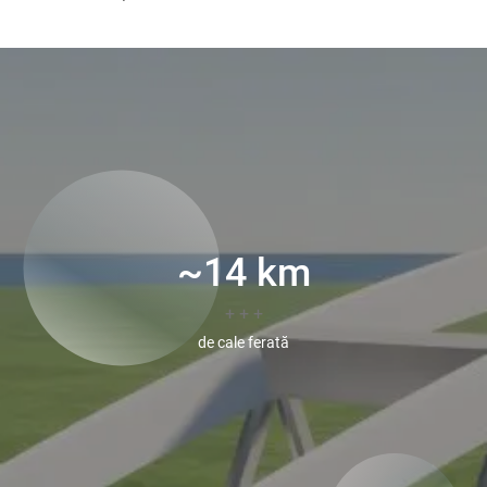
~
14
km
+ + +
de cale ferată