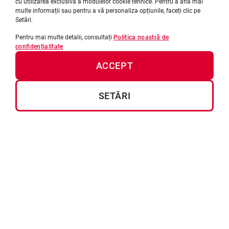
ROZZANO
cu utilizarea exclusivă a modulelor cookie tehnice. Pentru a afla mai
multe informații sau pentru a vă personaliza opțiunile, faceți clic pe
Centro Direzionale Milanofiori
Setări.
Strada 6 - Palazzo L - 20089
Pentru mai multe detalii, consultați
Politica noastră de
Tel: +39.02.444 22111
confidențialitate
Fax: +39.02.444 22293
ACCEPT
CONTACTAȚI-NE
SETĂRI
info@webuildgroup.ro
URMĂRIȚI-NE PE REȚELELE DE SOCIALIZARE
Proiecte
Prezentare generală
Date tehnice
Cookie Preference
Politica de confidențialitate