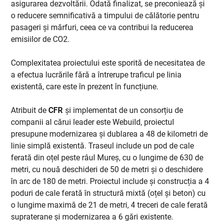
asigurarea dezvoltării. Odată finalizat, se preconiează și
o reducere semnificativă a timpului de călătorie pentru
pasageri și mărfuri, ceea ce va contribui la reducerea
emisiilor de CO2.
Complexitatea proiectului este sporită de necesitatea de
a efectua lucrările fără a întrerupe traficul pe linia
existentă, care este în prezent în funcțiune.
Atribuit de
CFR
și implementat de un consorțiu de
companii al cărui leader este Webuild, proiectul
presupune modernizarea și dublarea a 48 de kilometri de
linie simplă existentă. Traseul include un pod de cale
ferată din oțel peste râul Mureș, cu o lungime de 630 de
metri, cu nouă deschideri de 50 de metri și o deschidere
în arc de 180 de metri. Proiectul include și construcția a 4
poduri de cale ferată în structură mixtă (oțel și beton) cu
o lungime maximă de 21 de metri, 4 treceri de cale ferată
supraterane și modernizarea a 6 gări existente.