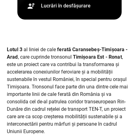
engineering
Lucrări în desfășurare
Lotul 3
al liniei de cale
ferată Caransebeș-Timișoara -
Arad
, care cuprinde tronsonul
Timișoara Est - Ronat
,
este un proiect care va contribui la transformarea și
accelerarea conexiunilor feroviare și a mobilității
sustenabile în vestul României, în special pentru orașul
Timișoara. Tronsonul face parte din una dintre cele mai
importante linii de cale ferată din România și va
consolida cel de-al patrulea coridor transeuropean Rin-
Dunăre din cadrul rețelei de transport TEN-T, un proiect
care are ca scop creșterea mobilității sustenabile și a
interconectării pentru mărfuri și persoane în cadrul
Uniunii Europene.