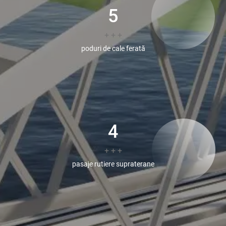
5
+ + +
poduri de cale ferată
4
+ + +
pasaje rutiere supraterane