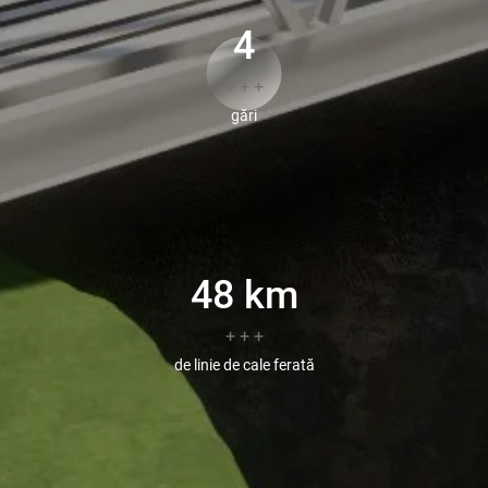
4
+ + +
gări
48
km
+ + +
de linie de cale ferată