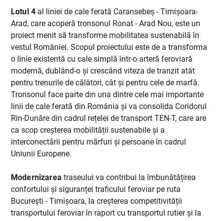
Lotul 4
al liniei de cale ferată Caransebeș - Timișoara-
Arad, care acoperă tronsonul Ronat - Arad Nou, este un
proiect menit să transforme mobilitatea sustenabilă în
vestul României. Scopul proiectului este de a transforma
o linie existentă cu cale simplă într-o arteră feroviară
modernă, dublând-o și crescând viteza de tranzit atât
pentru trenurile de călători, cât și pentru cele de marfă.
Tronsonul face parte din una dintre cele mai importante
linii de cale ferată din România și va consolida Coridorul
Rin-Dunăre din cadrul rețelei de transport TEN-T, care are
ca scop creșterea mobilității sustenabile și a
interconectării pentru mărfuri și persoane în cadrul
Uniunii Europene.
Modernizarea
traseului va contribui la îmbunătățirea
confortului și siguranței traficului feroviar pe ruta
București - Timișoara, la creșterea competitivității
transportului feroviar în raport cu transportul rutier și la