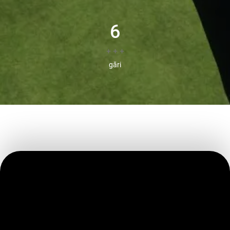
6
+ + +
gări