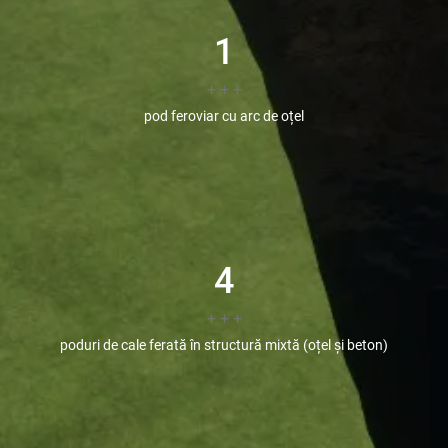
1
+ + +
pod feroviar cu arc de oțel
4
+ + +
poduri de cale ferată în structură mixtă (oțel și beton)